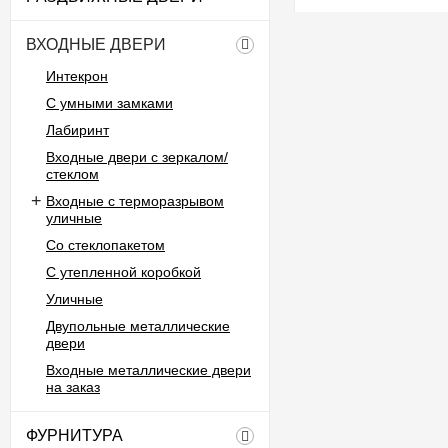
ВХОДНЫЕ ДВЕРИ
Интекрон
С умными замками
Лабиринт
Входные двери с зеркалом/
стеклом
Входные с терморазрывом
уличные
Со стеклопакетом
С утепленной коробкой
Уличные
Двупольные металлические
двери
Входные металлические двери
на заказ
ФУРНИТУРА