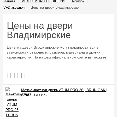
Главная
→
МЕЖКОМНАТНЫЕ ДВЕРИ
→
Экошпон
→
VFD экошпон
→
Цены на двери Владимирские
Цены на двери
Владимирские
Цены на двери Владимирские могут варьироваться в
зависимости от модели, размера, материала и других
характеристик. На нашем официальном сайте вы можете
найти подробную информацию о каждой модели, включая
цену за комплект и дополнительные услуги, такие как
установка и доставка.
Мы предлагаем широкий ассортимент дверей по доступным
ценам, не уступающих по качеству более дорогим аналогам.
Межкомнатная дверь ATUM PRO 26 | BRUN OAK |
Наши двери изготовлены с использованием передовых
BLACK GLOSS
технологий и высококачественных материалов, что
обеспечивает им долговечность и надежность.
Посетите наш сайт, чтобы узнать текущие цены на наши двери и
выбрать оптимальное решение для вашего дома или офиса. Мы
также предоставляем консультации по подбору и помощь в