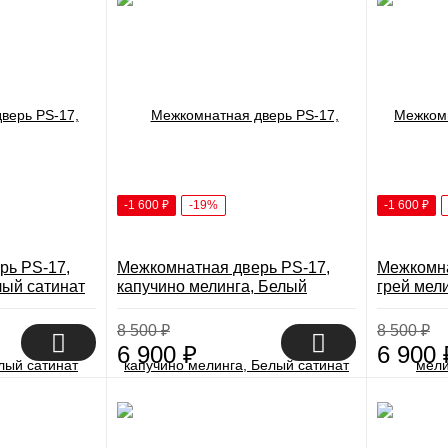
-1 600
₽
-19%
-1 600
₽
рь PS-17,
Межкомнатная дверь PS-17,
Межкомна
лый сатинат
капучино мелинга, Белый
грей мел
сатинат
8 500
₽
8 500
₽
6 900
₽
6 900