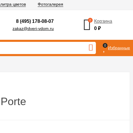
литра цветов
Фотогалерея
0
8 (495) 178-08-07
Корзина
0
₽
zakaz@dveri-vdom.ru
0
Избранные
 Porte
царговых полотен, основным преимуществом которых является
ия. Покрытие дверей этой серии –полипропиленовая пленка,
вляющаяся экологически безопасной.