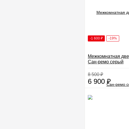
-1 600
₽
-19%
Межкомнатная две
Сан-ремо серый
8 500
₽
6 900
₽