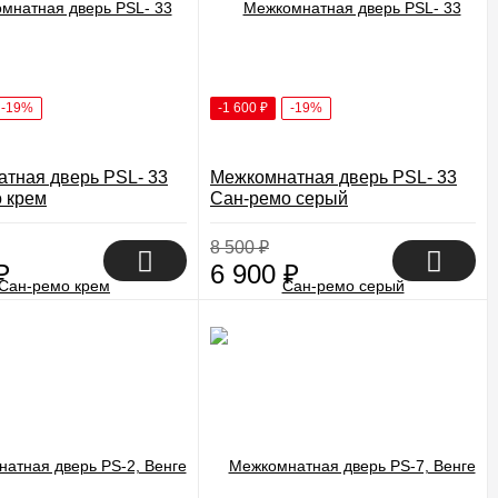
-19%
-1 600
₽
-19%
тная дверь PSL- 33
Межкомнатная дверь PSL- 33
 крем
Сан-ремо серый
8 500
₽
₽
6 900
₽