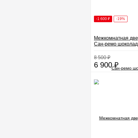
-1 600
₽
-19%
Межкомнатная две
Сан-ремо шоколад
8 500
₽
6 900
₽