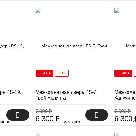
-1 600
₽
-20%
-1 600
₽
рь PS-19,
Межкомнатная дверь PS-7,
Межкомна
Грей мелинга
Капучино
7 900
₽
7 900
₽
6 300
₽
6 300