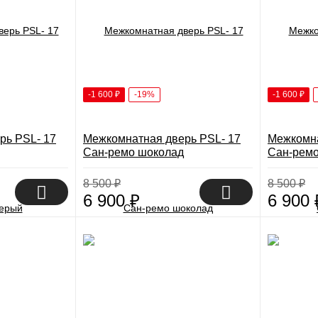
-1 600
₽
-19%
-1 600
₽
рь PSL- 17
Межкомнатная дверь PSL- 17
Межкомна
Сан-ремо шоколад
Сан-ремо
8 500
₽
8 500
₽
6 900
₽
6 900