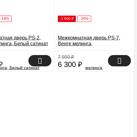
-18%
-1 600
₽
-20%
тная дверь PS-2,
Межкомнатная дверь PS-7,
линга, Белый сатинат
Венге мелинга,
7 900
₽
₽
6 300
₽