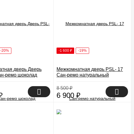
-20%
-1 600
₽
-19%
тная дверь Дверь
Межкомнатная дверь PSL- 17
ан-ремо шоколад
Сан-ремо натуральный
8 500
₽
₽
6 900
₽