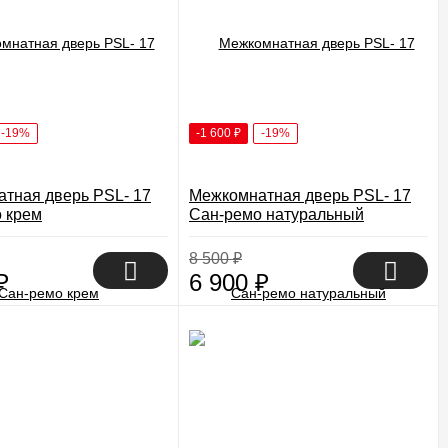
-19%
-1 600
₽
-19%
тная дверь PSL- 17
Межкомнатная дверь PSL- 17
 крем
Сан-ремо натуральный
8 500
₽
₽
6 900
₽