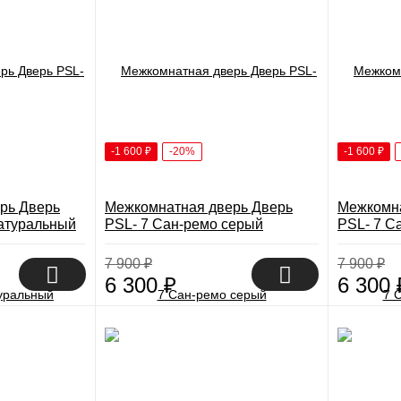
-1 600
₽
-20%
-1 600
₽
рь Дверь
Межкомнатная дверь Дверь
Межкомна
натуральный
PSL- 7 Сан-ремо серый
PSL- 7 С
7 900
₽
7 900
₽
6 300
₽
6 300