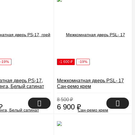
-19%
-1 600
₽
-19%
тная дверь PS-17,
Межкомнатная дверь PSL- 17
инга, Белый сатинат
Сан-ремо крем
8 500
₽
₽
6 900
₽