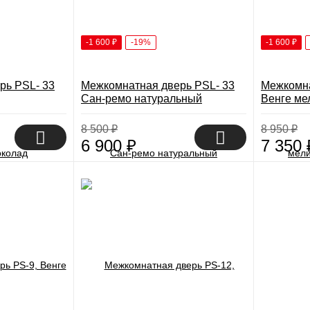
-1 600
₽
-19%
-1 600
₽
рь PSL- 33
Межкомнатная дверь PSL- 33
Межкомна
Сан-ремо натуральный
Венге ме
8 500
₽
8 950
₽
6 900
₽
7 350