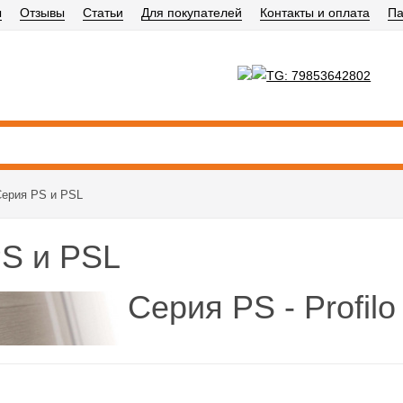
ы
Отзывы
Статьи
Для покупателей
Контакты и оплата
Па
Серия PS и PSL
S и PSL
Серия PS - Profilo
Серия PS представлена широким ассортиментом 
высокая прочность и сборно-разборная конструкц
натурально имитирующая древесную фактуру и я