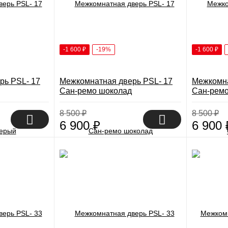
-1 600
₽
-19%
-1 600
₽
рь PSL- 17
Межкомнатная дверь PSL- 17
Межкомна
Сан-ремо шоколад
Сан-ремо
8 500
₽
8 500
₽
6 900
₽
6 900