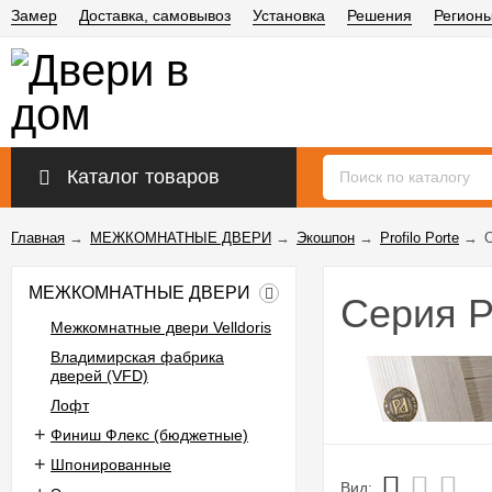
Замер
Доставка, самовывоз
Установка
Решения
Регион
Каталог товаров
Главная
→
МЕЖКОМНАТНЫЕ ДВЕРИ
→
Экошпон
→
Profilo Porte
→
МЕЖКОМНАТНЫЕ ДВЕРИ
Серия P
Межкомнатные двери Velldoris
Владимирская фабрика
дверей (VFD)
Лофт
Финиш Флекс (бюджетные)
Шпонированные
Вид: