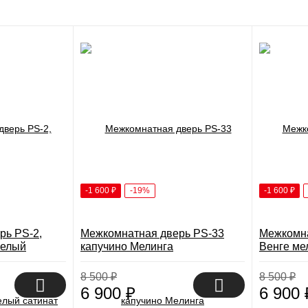
-1 600
₽
-19%
-1 600
₽
рь PS-2,
Межкомнатная дверь PS-33
Межкомна
Белый
капучино Мелинга
Венге ме
8 500
₽
8 500
₽
6 900
₽
6 900