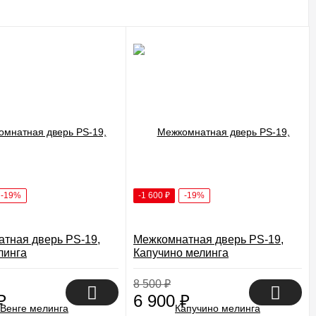
-19%
-1 600
₽
-19%
тная дверь PS-19,
Межкомнатная дверь PS-19,
линга
Капучино мелинга
8 500
₽
₽
6 900
₽