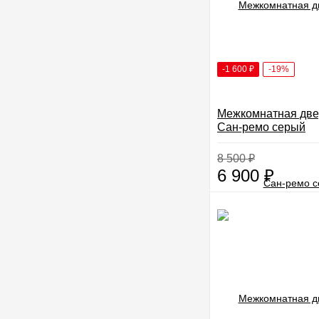
-1 600
₽
-19%
Межкомнатная две
Сан-ремо серый
8 500
₽
6 900
₽