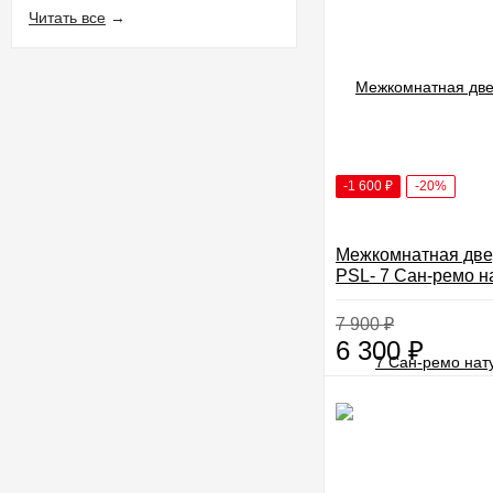
Читать все
→
-1 600
₽
-20%
Межкомнатная две
PSL- 7 Сан-ремо 
7 900
₽
6 300
₽