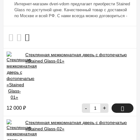
Интернет-магазин dveri-vdom предлагает приобрести Stained
Glass по доступной цене. Качественный товар с доставкой
по Москве и всей РФ. С нами всегда можно договориться -
индивидуальный подход к каждому клиенту.
Профессиональный монтаж. Быстрая доставка. Перед
покупкой рекомендуем вызвать замерщика с образцами
дверей и для консультации.
☎Наш номер телефона в
Стеклянная межкомнатная дверь с фотопечатью
Москве: +7 (495) 178-08-07
«Stained Glass-01»
-
+
12 000
₽
Стеклянная межкомнатная дверь с фотопечатью
«Stained Glass-02»