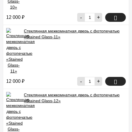
-
+
12 000
₽
Стеклянная межкомнатная дверь с фотопечатью
«Stained Glass-11»
-
+
12 000
₽
Стеклянная межкомнатная дверь с фотопечатью
«Stained Glass-12»