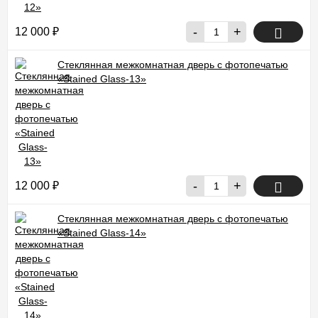
-
+
12 000
₽
Стеклянная межкомнатная дверь с фотопечатью
«Stained Glass-13»
-
+
12 000
₽
Стеклянная межкомнатная дверь с фотопечатью
«Stained Glass-14»