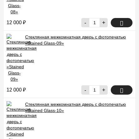
-
+
12 000
₽
Стеклянная межкомнатная дверь с фотопечатью
«Stained Glass-09»
-
+
12 000
₽
Стеклянная межкомнатная дверь с фотопечатью
«Stained Glass-10»