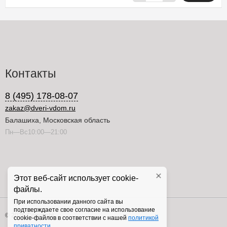
Контакты
8 (495) 178-08-07
zakaz@dveri-vdom.ru
Балашиха, Московская область
Пн—Вс10:00—21:00
Этот веб-сайт использует cookie-
файлы.
При использовании данного сайта вы
подтверждаете свое согласие на использование
© 2026 Copyright
cookie-файлов в соответствии с нашей
политикой
приватности
.