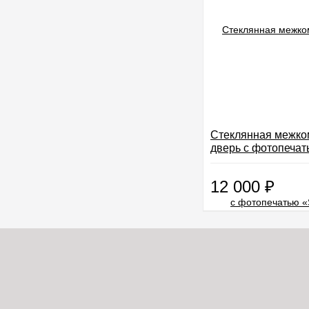
Стеклянная межко
дверь с фотопечат
17»
12 000
₽