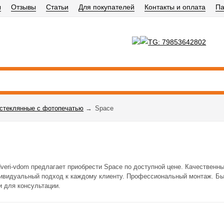
ы
Отзывы
Статьи
Для покупателей
Контакты и оплата
Па
стеклянные с фотопечатью
→
Space
dveri-vdom предлагает приобрести Space по доступной цене. Качественны
дивидуальный подход к каждому клиенту. Профессиональный монтаж. Бы
и для консультации.
р телефона в Москве: +7 (495) 