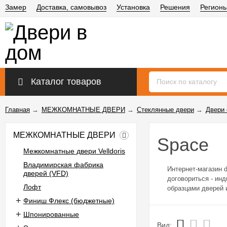
Замер
Доставка, самовывоз
Установка
Решения
Регион
Каталог товаров
Главная
→
МЕЖКОМНАТНЫЕ ДВЕРИ
→
Стеклянные двери
→
Двери 
МЕЖКОМНАТНЫЕ ДВЕРИ
Space
Межкомнатные двери Velldoris
Владимирская фабрика
Интернет-магазин 
дверей (VFD)
договориться - ин
Лофт
образцами дверей 
Финиш Флекс (бюджетные)
☎Наш номе
Шпонированные
Вид: