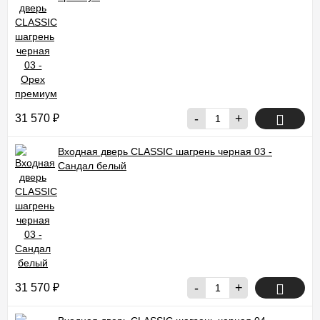
-
+
31 570
₽
Входная дверь CLASSIC шагрень черная 03 -
Сандал белый
-
+
31 570
₽