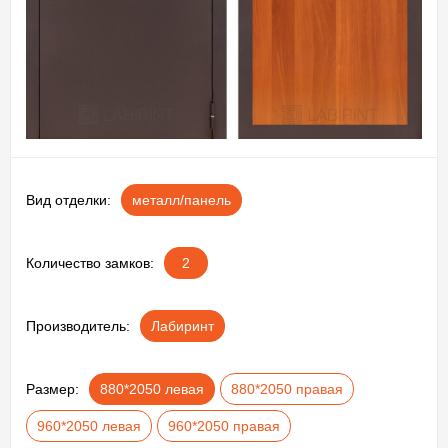
Вид отделки:
металл/панель
Количество замков:
2
Производитель:
Лабиринт
Размер:
880*2050 левая
880*2050 правая
960*2050 левая
960*2050 правая