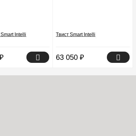
mart Intelli
Твист Smart Intelli
₽
63 050
₽