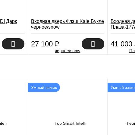
DI Дарк
Входная дверь Флэш Kale Букле
Входная д
черное/snow
Плаза-177
27 100
₽
41 000
Умный замок
Умный замо