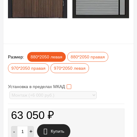
Размер:
880*2050 левая
880*2050 правая
970*2050 правая
970*2050 левая
Установка в пределах МКАД
63 050
₽
-
+
Купить