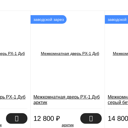
заводской зарез
заводской 
рь PX-1 Дуб
Межкомнатная дверь PX-1 Дуб
Межкомна
арктик
серый бе
12 800
₽
14 80