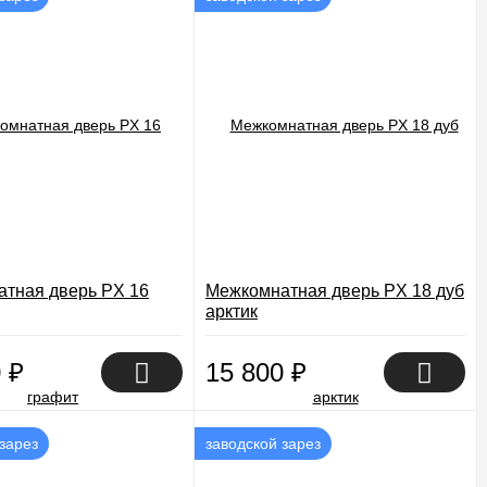
тная дверь PX 16
Межкомнатная дверь PX 18 дуб
арктик
0
₽
15 800
₽
зарез
заводской зарез