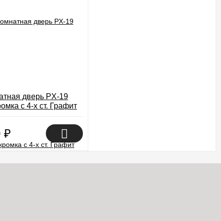
тная дверь PX-19
омка с 4-х ст. Графит
0
₽