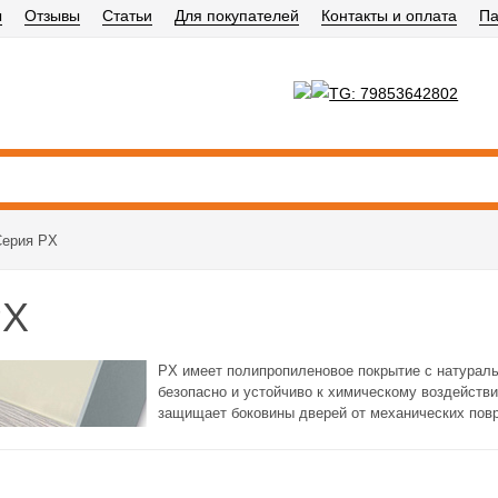
ы
Отзывы
Статьи
Для покупателей
Контакты и оплата
Па
Серия PX
PX
PX имеет полипропиленовое покрытие с натураль
безопасно и устойчиво к химическому воздейств
защищает боковины дверей от механических повр
Двери серии PX от Profilo Porte поставляются с
(скрытые петли и замки)