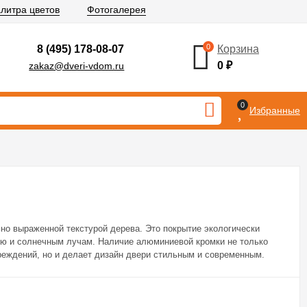
литра цветов
Фотогалерея
0
8 (495) 178-08-07
Корзина
0
₽
zakaz@dveri-vdom.ru
0
Избранные
но выраженной текстурой дерева. Это покрытие экологически
ию и солнечным лучам. Наличие алюминиевой кромки не только
еждений, но и делает дизайн двери стильным и современным.
 заводской врезкой и комплектуются итальянской фурнитурой
AGB