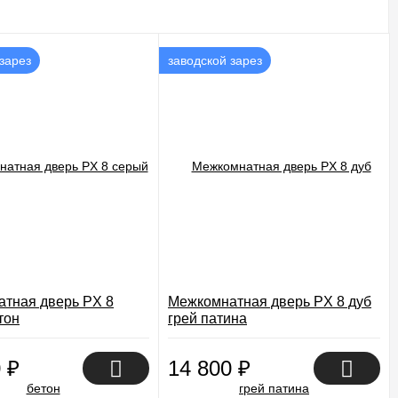
зарез
заводской зарез
тная дверь PX 8
Межкомнатная дверь PX 8 дуб
тон
грей патина
0
₽
14 800
₽