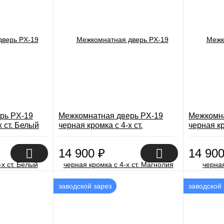
рь PX-19
Межкомнатная дверь PX-19
Межкомна
х ст. Белый
черная кромка с 4-х ст.
черная кр
Магнолия
14 900
₽
14 90
заводской зарез
заводской 