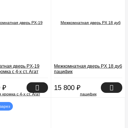
тная дверь PX-19
Межкомнатная дверь PX 18 дуб
омка с 4-х ст. Агат
пацифик
0
₽
15 800
₽
зарез