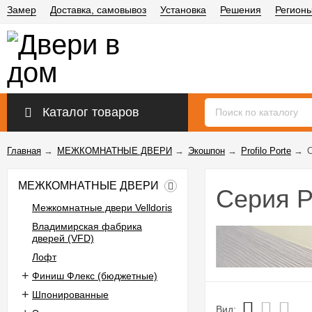
Замер
Доставка, самовывоз
Установка
Решения
Регион
Каталог товаров
Главная
→
МЕЖКОМНАТНЫЕ ДВЕРИ
→
Экошпон
→
Profilo Porte
→
МЕЖКОМНАТНЫЕ ДВЕРИ
Серия 
Межкомнатные двери Velldoris
Владимирская фабрика
дверей (VFD)
Лофт
Финиш Флекс (бюджетные)
Шпонированные
Вид: