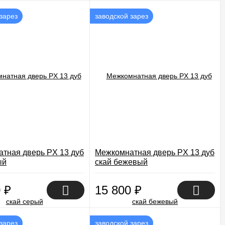
зарез
заводской зарез
тная дверь PX 13 дуб
Межкомнатная дверь PX 13 дуб
ый
скай бежевый
0
₽
15 800
₽
зарез
заводской зарез