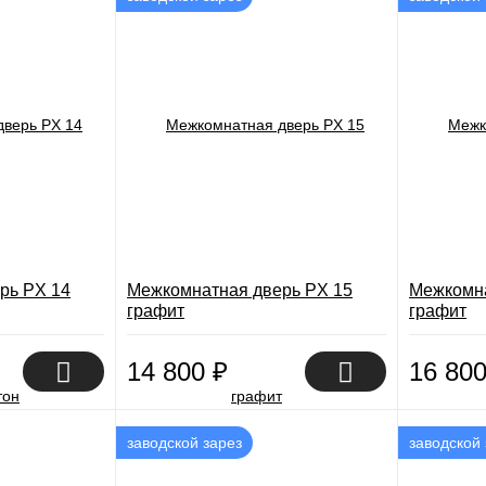
рь PX 14
Межкомнатная дверь PX 15
Межкомна
графит
графит
14 800
₽
16 80
заводской зарез
заводской 