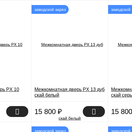
заводской зарез
заводской 
рь PX 10
Межкомнатная дверь PX 13 дуб
Межкомна
скай белый
скай сер
15 800
₽
15 80
заводской зарез
заводской 