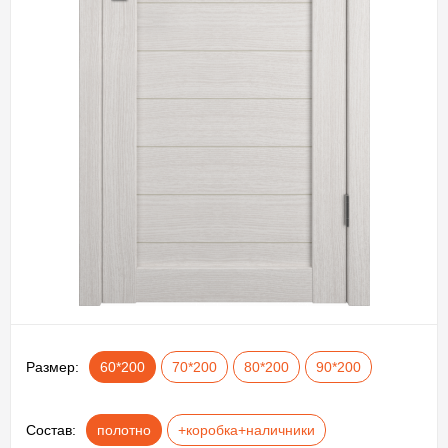
Размер:
60*200
70*200
80*200
90*200
Состав:
полотно
+коробка+наличники