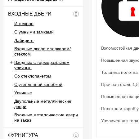
ВХОДНЫЕ ДВЕРИ
Интекрон
С умными замками
Лабиринт
Взломостойкая дв
Входные двери с зеркалом/
стеклом
Повышенная звук
Входные с терморазрывом
уличные
Толщина полотна
Со стеклопакетом
С утепленной коробкой
Прочная сталь 1,
Уличные
Повышенная защит
Двупольные металлические
двери
Полотно и короб у
Входные металлические двери
на заказ
Увеличенная толщи
ФУРНИТУРА