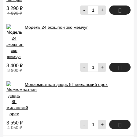
3 290
₽
-
+
4 890
₽
Модель 24 экошпон эко жемчуг
3 400
₽
-
+
3 900
₽
Межкомнатная дверь 8Г миланский орех
3 550
₽
-
+
4 050
₽