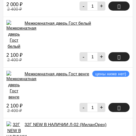
2 000
₽
-
+
2 400
₽
Межкомнатная дверь Гост белый
2 100
₽
-
+
2 400
₽
Межкомнатная дверь Гост венге
цены ниже нет)
2 100
₽
-
+
2 400
₽
32Г NEW В НАЛИЧИИ Л-02 (МиланОрех)