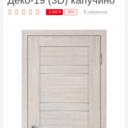
Деко-19 (3D) капучино
В избранное
-2 000
₽
-36%