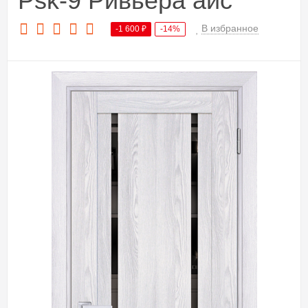
Psk-9 Ривьера айс
В избранное
-1 600
₽
-14%