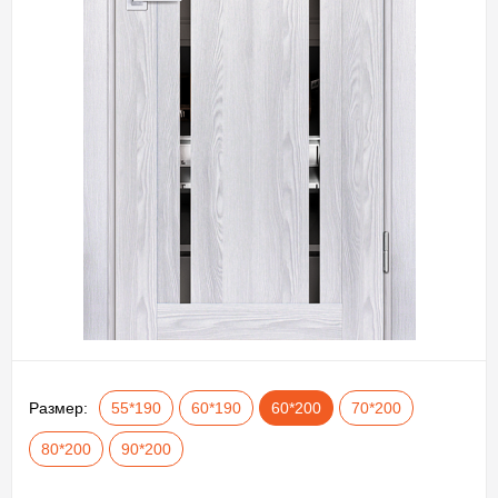
Размер:
55*190
60*190
60*200
70*200
80*200
90*200