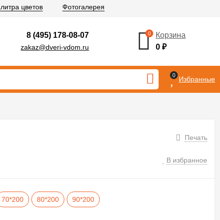
литра цветов
Фотогалерея
0
8 (495) 178-08-07
Корзина
0
₽
zakaz@dveri-vdom.ru
0
Избранные
Печать
В избранное
70*200
80*200
90*200