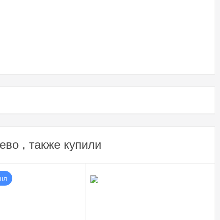
во , также купили
дня