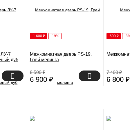
-1 600
₽
-19%
-600
₽
-8
 ЛУ-7
Межкомнатная дверь PS-19,
Межкомнат
еный дуб
Грей мелинга
8 500
₽
7 400
₽
6 900
₽
6 800
₽