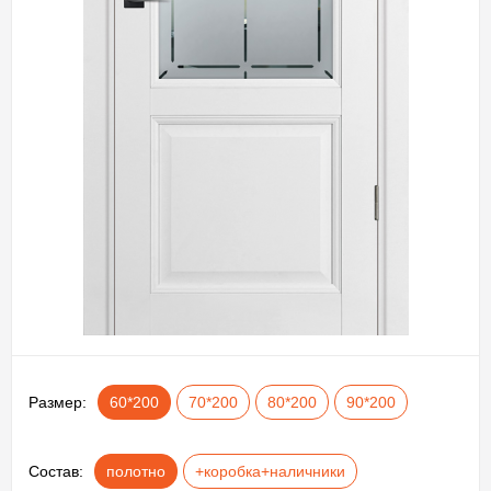
Размер:
60*200
70*200
80*200
90*200
Состав:
полотно
+коробка+наличники