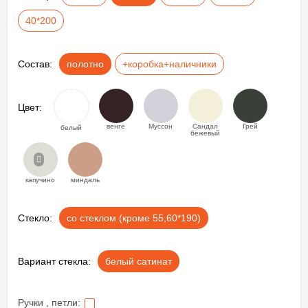
40*200
Состав:
полотно
+коробка+наличники
Цвет:
венге
Муссон
Сандал
Грей
белый
бежевый
капучино
миндаль
Стекло:
со стеклом (кроме 55,60*190)
Вариант стекла:
белый сатинат
Ручки , петли: