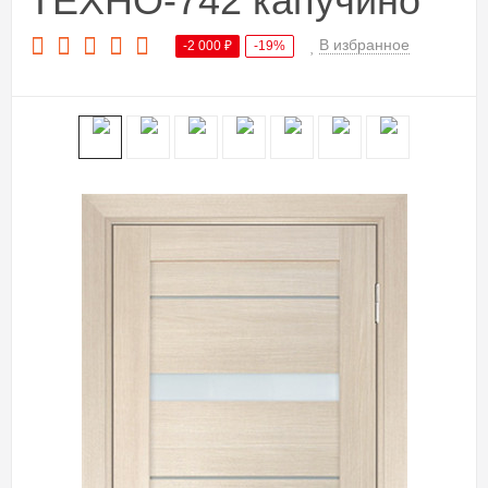
ТЕХНО-742 капучино
В избранное
-2 000
₽
-19%