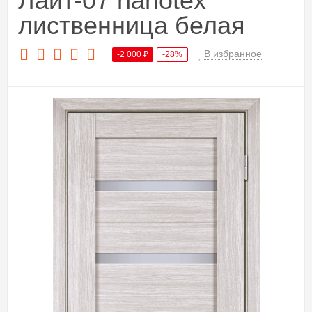
Лайт-07 nanotex
лиственница белая
В избранное
-2 000
₽
-28%