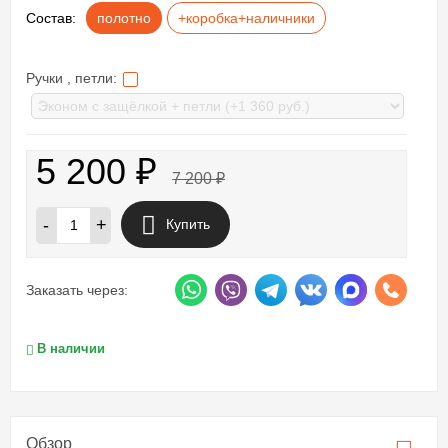
Состав:
полотно
+коробка+наличники
Ручки , петли:
5 200
₽
7 200
₽
-
+
Купить
Заказать через:
В наличии
Обзор