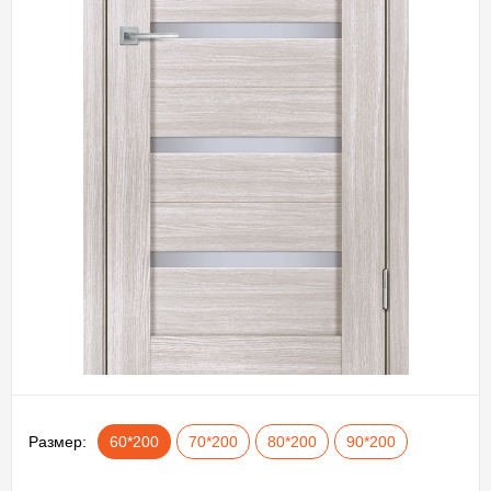
Размер:
60*200
70*200
80*200
90*200