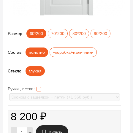
Размер:
60*200
70*200
80*200
90*200
Состав:
полотно
+коробка+наличники
Стекло:
глухая
Ручки , петли:
8 200
₽
-
+
Купить