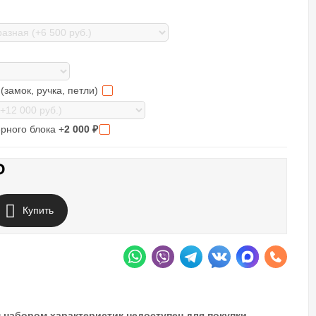
(замок, ручка, петли)
рного блока +
2 000
₽
₽
Купить
 набором характеристик недоступен для покупки