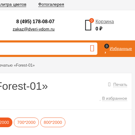
литра цветов
Фотогалерея
0
8 (495) 178-08-07
Корзина
0
₽
zakaz@dveri-vdom.ru
0
Избранные
чатью «Forest-01»
orest-01»
Печать
В избранное
2000
700*2000
800*2000