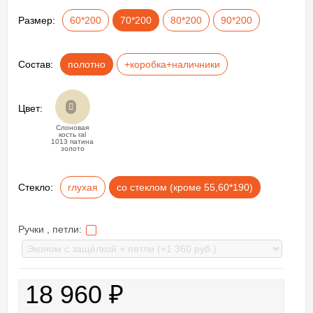
Размер:
60*200
70*200
80*200
90*200
Состав:
полотно
+коробка+наличники
Цвет:
Слоновая
кость ral
1013 патина
золото
Стекло:
глухая
со стеклом (кроме 55,60*190)
Ручки , петли:
18 960
₽