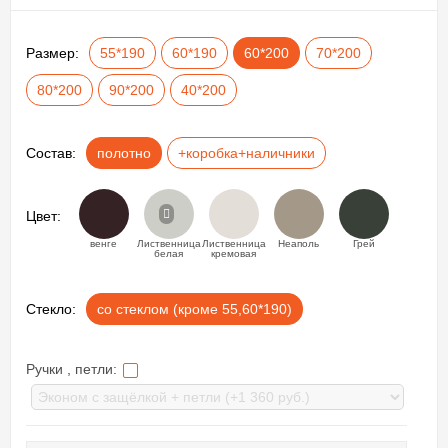
Размер:
55*190
60*190
60*200
70*200
80*200
90*200
40*200
Состав:
полотно
+коробка+наличники
Цвет:
венге
Лиственница
Лиственница
Неаполь
Грей
белая
кремовая
Стекло:
со стеклом (кроме 55,60*190)
Ручки , петли: