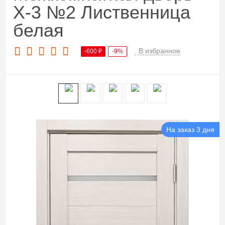
X-3 №2 Лиственница
белая
В избранное
-600
₽
-9%
На заказ 3 дня