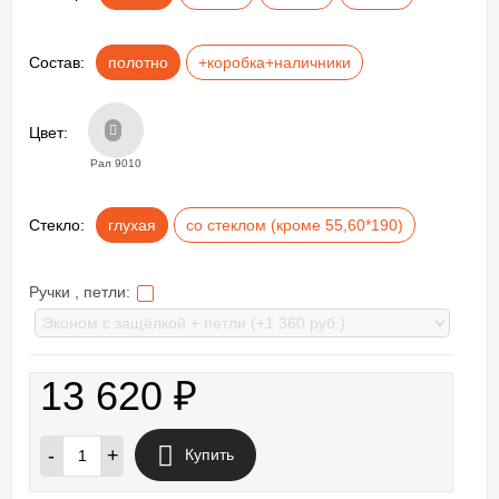
Состав:
полотно
+коробка+наличники
Цвет:
Рал 9010
Стекло:
глухая
со стеклом (кроме 55,60*190)
Ручки , петли:
13 620
₽
-
+
Купить