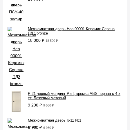
Межкомнатная дверь Нео 00001 Керамик Серена
ПДЗ bronze
18 000
₽
18 500
₽
P-21 черный молдинг PET, кромка ABS черная c 4-х
ст. Бежевый матовый
9 200
₽
9 500
₽
Межкомнатная дверь К-11 №1
6 700
₽
6 980
₽