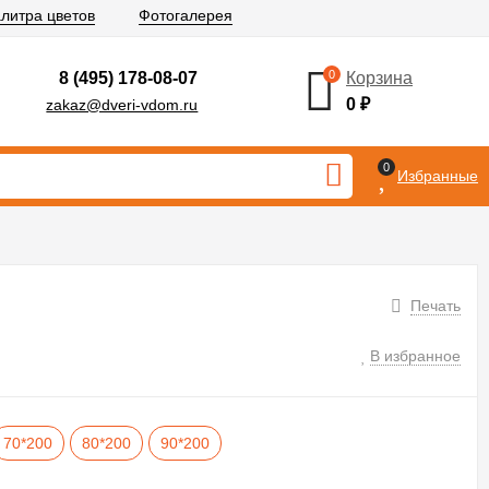
литра цветов
Фотогалерея
0
8 (495) 178-08-07
Корзина
0
₽
zakaz@dveri-vdom.ru
0
Избранные
Печать
В избранное
70*200
80*200
90*200