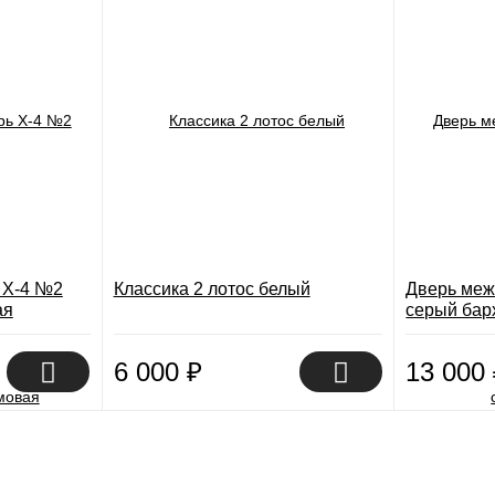
 X-4 №2
Классика 2 лотос белый
Дверь меж
ая
серый бар
6 000
₽
13 000