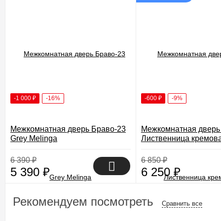
-1 000
₽
-16%
-600
₽
-9%
Межкомнатная дверь Браво-23
Межкомнатная дверь
Grey Melinga
Лиственница кремов
6 390
₽
6 850
₽
5 390
₽
6 250
₽
Рекомендуем посмотреть
Сравнить все