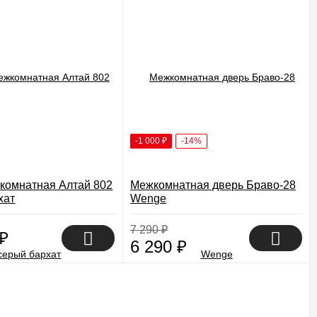
-1 000
₽
-14%
комнатная Алтай 802
Межкомнатная дверь Браво-28
хат
Wenge
7 290
₽
₽
6 290
₽