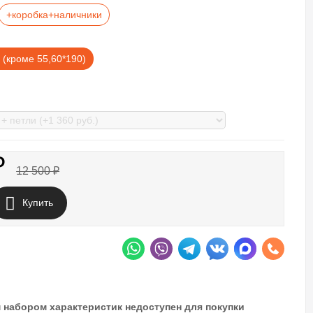
+коробка+наличники
 (кроме 55,60*190)
₽
12 500
₽
Купить
 набором характеристик недоступен для покупки