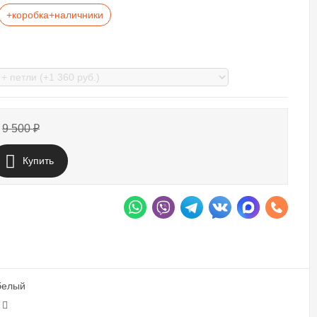
+коробка+наличники
9 500
₽
Купить
 белый