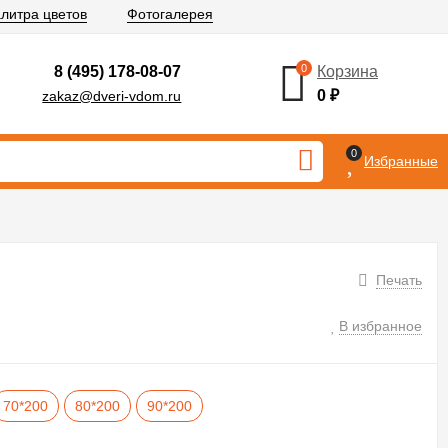
литра цветов
Фотогалерея
0
8 (495) 178-08-07
Корзина
0
₽
zakaz@dveri-vdom.ru
0
Избранные
й
Печать
В избранное
70*200
80*200
90*200