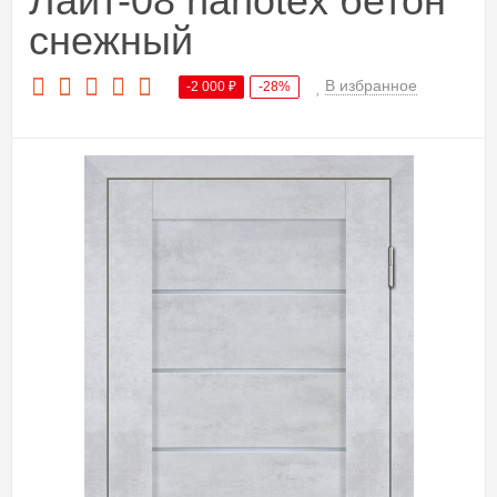
Лайт-08 nanotex бетон
снежный
В избранное
-2 000
₽
-28%