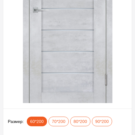
Размер:
60*200
70*200
80*200
90*200