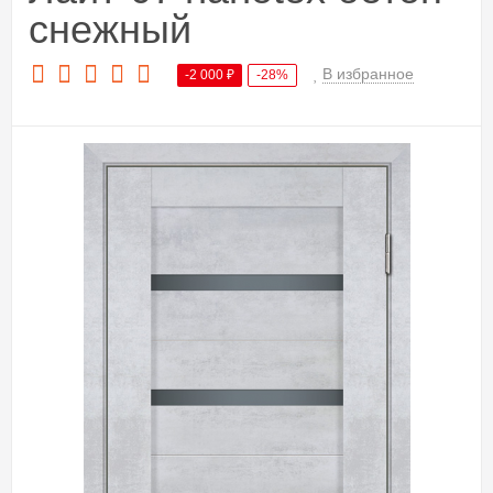
снежный
В избранное
-2 000
₽
-28%