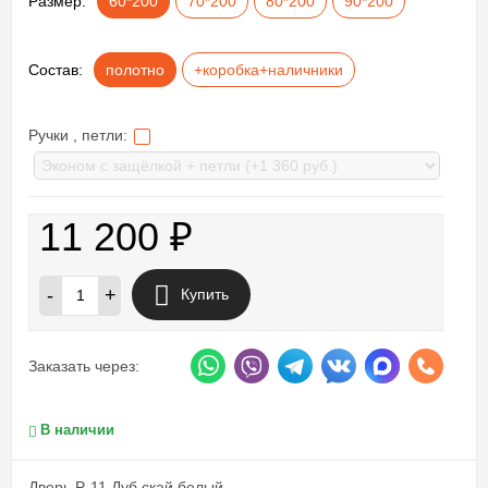
Размер:
60*200
70*200
80*200
90*200
Состав:
полотно
+коробка+наличники
Ручки , петли:
11 200
₽
-
+
Купить
Заказать через:
В наличии
Дверь P-11 Дуб скай белый