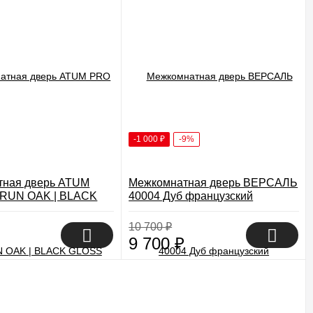
-1 000
₽
-9%
тная дверь ATUM
Межкомнатная дверь ВЕРСАЛЬ
BRUN OAK | BLACK
40004 Дуб французский
Остекленная
10 700
₽
9 700
₽