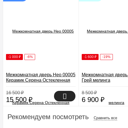
-1 000
₽
-6%
-1 600
₽
-19%
Межкомнатная дверь Нео 00005
Межкомнатная дверь 
Керамик Серена Остекленная
Грей мелинга
16 500
₽
8 500
₽
15 500
₽
6 900
₽
Рекомендуем посмотреть
Сравнить все