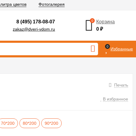
литра цветов
Фотогалерея
0
8 (495) 178-08-07
Корзина
0
₽
zakaz@dveri-vdom.ru
0
Избранные
Печать
В избранное
70*200
80*200
90*200