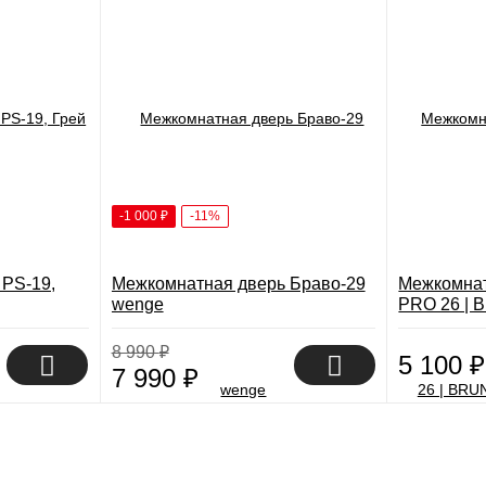
-1 000
₽
-11%
PS-19,
Межкомнатная дверь Браво-29
Межкомна
wenge
PRO 26 | 
GLOSS
8 990
₽
5 100
₽
7 990
₽