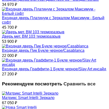
34 970
₽
Входная дверь Платинум с Зеркалом Максимум - Белый
софт
45 700
₽
Дверь мет. ВМ 103 терморазрыв
53 900
₽
Входная дверь Пик Букле черное/Casablanca
22 000
₽
Входная дверь Граффити-1 Букле черное/Slay Art инсайд
27 200
₽
Рекомендуем посмотреть
Сравнить все
Матрикс Smart Intelli Зеркало
67 050
₽