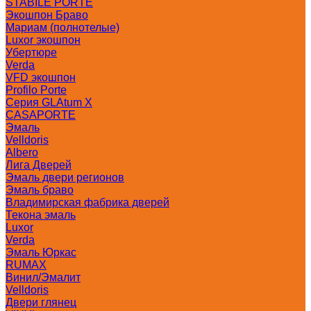
STABILE PORTE
Экошпон Браво
Мариам (полнотелые)
Luxor экошпон
Убертюре
Verda
VFD экошпон
Profilo Porte
Серия GLAtum X
CASAPORTE
Эмаль
Velldoris
Albero
Лига Дверей
Эмаль двери регионов
Эмаль браво
Владимирская фабрика дверей
Текона эмаль
Luxor
Verda
Эмаль Юркас
RUMAX
Винил/Эмалит
Velldoris
Двери глянец