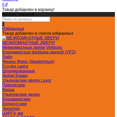
0
₽
Товар добавлен в корзину!
Каталог товаров
0
Избранные
Товар добавлен в список избранных
МЕЖКОМНАТНЫЕ ДВЕРИ
Межкомнатные двери Velldoris
Владимирская фабрика дверей (VFD)
Лофт
Финиш Флекс (бюджетные)
Eco-tex царга
Шпонированные
Двери Браво
Ульяновские двери Luxor
Покровские
Верда
Ульяновские двери
Владимирские
Белорусские
Экошпон
ЦАРГА эко