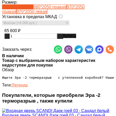
Размер:
880*2050 левая
880*2050 правая
970*2050
правая
970*2050 левая
Установка в пределах МКАД
65 600
₽
Купить
-
+
Заказать через:
В наличии
Товар с выбранным набором характеристик
недоступен для покупки
Обзор
Ищете Эра -2 терморазрыв   с утепленной коробкой? Наши 
Теги:
Легенда
Покупатели, которые приобрели Эра -2
терморазрыв , также купили
Входная дверь SCANDI Дарк грей 03 - Сандал белый