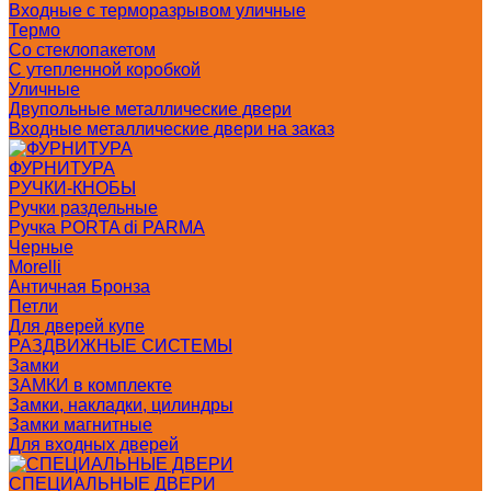
Входные с терморазрывом уличные
Термо
Со стеклопакетом
С утепленной коробкой
Уличные
Двупольные металлические двери
Входные металлические двери на заказ
ФУРНИТУРА
РУЧКИ-КНОБЫ
Ручки раздельные
Ручка PORTA di PARMA
Черные
Morelli
Античная Бронза
Петли
Для дверей купе
РАЗДВИЖНЫЕ СИСТЕМЫ
Замки
ЗАМКИ в комплекте
Замки, накладки, цилиндры
Замки магнитные
Для входных дверей
СПЕЦИАЛЬНЫЕ ДВЕРИ