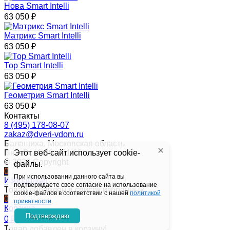
Нова Smart Intelli
63 050
₽
Матрикс Smart Intelli
63 050
₽
Тор Smart Intelli
63 050
₽
Геометрия Smart Intelli
63 050
₽
Контакты
8 (495) 178-08-07
zakaz@dveri-vdom.ru
Балашиха, Московская область
Пн—Вс10:00—21:00
Этот веб-сайт использует cookie-
© 2026 Copyright
файлы.
0
При использовании данного сайта вы
Избранные
подтверждаете свое согласие на использование
Товар добавлен в список избранных
cookie-файлов в соответствии с нашей
политикой
0
приватности
.
Корзина
Подтверждаю
0
₽
Товар добавлен в корзину!