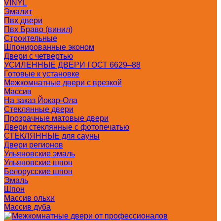
VINYL
Эмалит
Пвх двери
Пвх Браво (винил)
Строительные
Шпонированные эконом
Двери с четвертью
УСИЛЕННЫЕ ДВЕРИ ГОСТ 6629–88
Готовые к установке
Межкомнатные двери с врезкой
Массив
На заказ Йокар-Ола
Стеклянные двери
Прозрачные матовые двери
Двери стеклянные с фотопечатью
СТЕКЛЯННЫЕ для сауны
Двери регионов
Ульяновские эмаль
Ульяновские шпон
Белорусские шпон
Эмаль
Шпон
Массив ольхи
Массив дуба