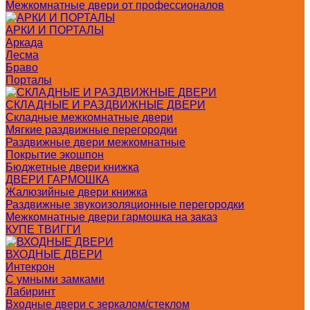
Межкомнатные двери от профессионалов
АРКИ И ПОРТАЛЫ
Аркада
Лесма
Браво
Порталы
СКЛАДНЫЕ И РАЗДВИЖНЫЕ ДВЕРИ
Складные межкомнатные двери
Мягкие раздвижные перегородки
Раздвижные двери межкомнатные
Покрытие экошпон
Бюджетные двери книжка
ДВЕРИ ГАРМОШКА
Жалюзийные двери книжка
Раздвижные звукоизоляционные перегородки
Межкомнатные двери гармошка на заказ
КУПЕ ТВИГГИ
ВХОДНЫЕ ДВЕРИ
Интекрон
С умными замками
Лабиринт
Входные двери с зеркалом/стеклом