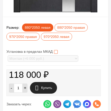
Размер:
880*2050 левая
880*2050 правая
970*2050 правая
970*2050 левая
Установка в пределах МКАД
118 000
₽
-
+
Купить
Заказать через: