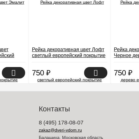
цвет
Рейка декоративная цвет Лофт
Рейка дек
ейский
светлый европейский покрытие
Черное де
Экошпон
покрытие 
750
₽
750
₽
Контакты
8 (495) 178-08-07
zakaz@dveri-vdom.ru
Балашиха, Московская область