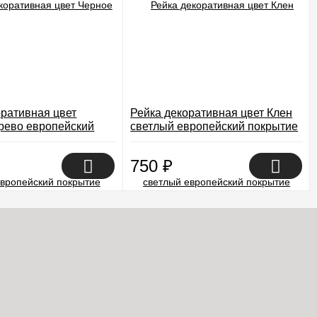
оративная цвет
Рейка декоративная цвет Клен
рево европейский
светлый европейский покрытие
Экошпон
Экошпон
750
₽