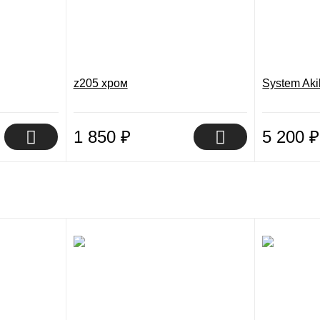
z205 хром
System Ak
1 850
₽
5 200
₽