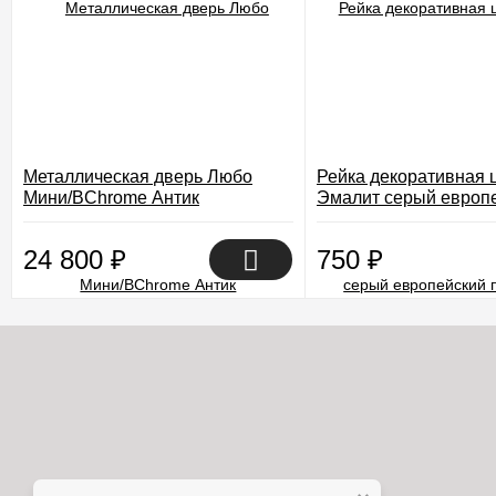
Металлическая дверь Любо
Рейка декоративная 
Мини/BChrome Антик
Эмалит серый европ
Медный/Cappuccino Melinga
покрытие Экошпон
24 800
₽
750
₽