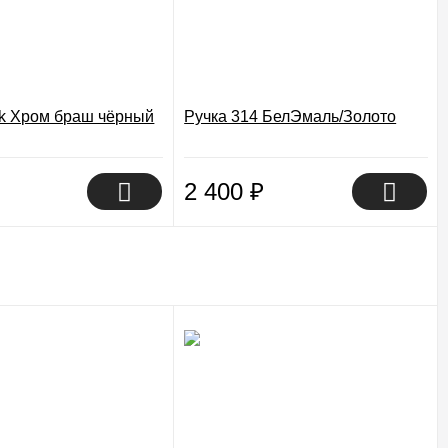
ik Хром браш чёрный
Ручка 314 БелЭмаль/Золото
2 400
₽