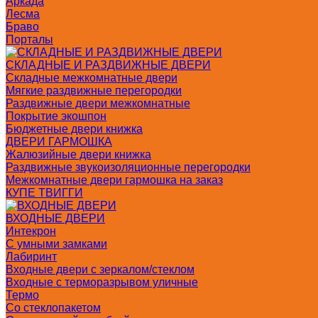
Аркада
Лесма
Браво
Порталы
СКЛАДНЫЕ И РАЗДВИЖНЫЕ ДВЕРИ
Складные межкомнатные двери
Мягкие раздвижные перегородки
Раздвижные двери межкомнатные
Покрытие экошпон
Бюджетные двери книжка
ДВЕРИ ГАРМОШКА
Жалюзийные двери книжка
Раздвижные звукоизоляционные перегородки
Межкомнатные двери гармошка на заказ
КУПЕ ТВИГГИ
ВХОДНЫЕ ДВЕРИ
Интекрон
С умными замками
Лабиринт
Входные двери с зеркалом/стеклом
Входные с терморазрывом уличные
Термо
Со стеклопакетом