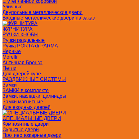
С утепленной коробкой
Уличные
Двупольные металлические двери
Входные металлические двери на заказ
ФУРНИТУРА
РУЧКИ-КНОБЫ
Ручки раздельные
Ручка PORTA di PARMA
Черные
Morelli
Античная Бронза
Петли
Для дверей купе
РАЗДВИЖНЫЕ СИСТЕМЫ
Замки
ЗАМКИ в комплекте
Замки, накладки, цилиндры
Замки магнитные
Для входных дверей
СПЕЦИАЛЬНЫЕ ДВЕРИ
Композитные двери
Скрытые двери
Противопожарные двери