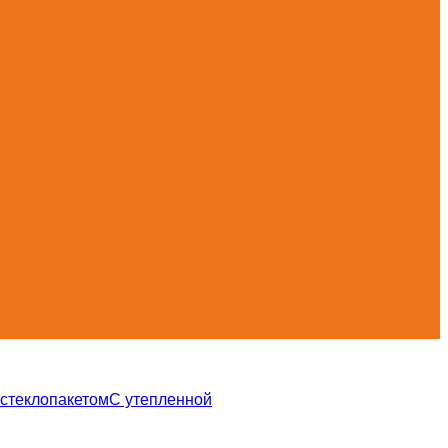
 стеклопакетом
С утепленной