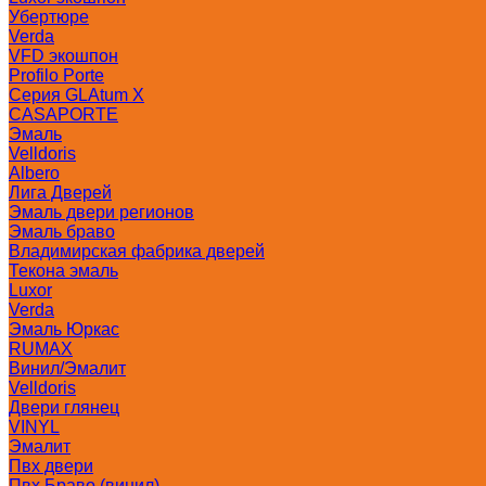
Убертюре
Verda
VFD экошпон
Profilo Porte
Серия GLAtum X
CASAPORTE
Эмаль
Velldoris
Albero
Лига Дверей
Эмаль двери регионов
Эмаль браво
Владимирская фабрика дверей
Текона эмаль
Luxor
Verda
Эмаль Юркас
RUMAX
Винил/Эмалит
Velldoris
Двери глянец
VINYL
Эмалит
Пвх двери
Пвх Браво (винил)