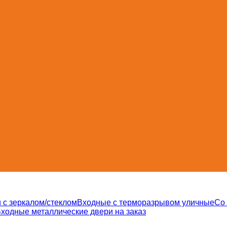
 с зеркалом/стеклом
Входные с терморазрывом уличные
Со
ходные металлические двери на заказ