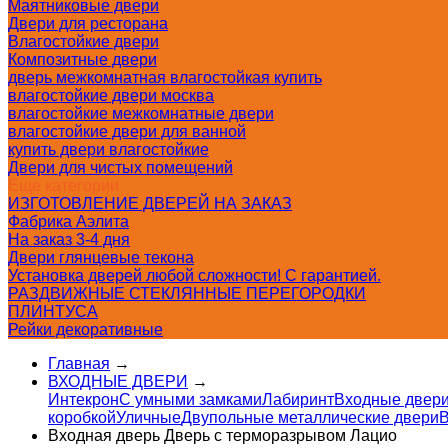
Маятниковые двери
Двери для ресторана
Влагостойкие двери
Композитные двери
дверь межкомнатная влагостойкая купить
влагостойкие двери москва
влагостойкие межкомнатные двери
влагостойкие двери для ванной
купить двери влагостойкие
Двери для чистых помещений
Еще категории
ИЗГОТОВЛЕНИЕ ДВЕРЕЙ НА ЗАКАЗ
Фабрика Аэлита
На заказ 3-4 дня
Двери глянцевые текона
Установка дверей любой сложности! С гарантией.
РАЗДВИЖНЫЕ СТЕКЛЯННЫЕ ПЕРЕГОРОДКИ
ПЛИНТУСА
Рейки декоративные
Главная
→
ВХОДНЫЕ ДВЕРИ
→
Интекрон
С умными замками
Лабиринт
Входные двери
коробкой
Уличные
Двупольные металлические двери
В
Входная дверь Дверь с терморазрывом Лацио