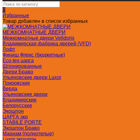
0
Избранные
Товар добавлен в список избранных
МЕЖКОМНАТНЫЕ ДВЕРИ
Межкомнатные двери Velldoris
Владимирская фабрика дверей (VFD)
Лофт
Финиш Флекс (бюджетные)
Eco-tex царга
Шпонированные
Двери Браво
Ульяновские двери Luxor
Покровские
Верда
Ульяновские двери
Владимирские
Белорусские
Экошпон
ЦАРГА эко
STABILE PORTE
Экошпон Браво
Мариам (полнотелые)
Luxor экошпон