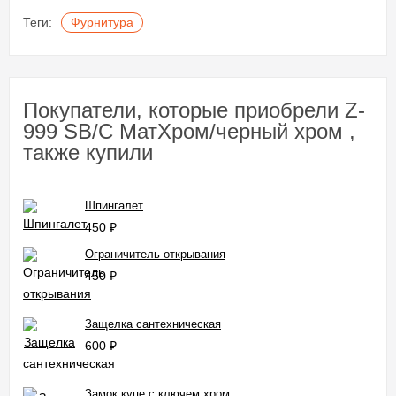
Теги:
Фурнитура
Покупатели, которые приобрели Z-
999 SB/C МатХром/черный хром ,
также купили
Шпингалет
450
₽
Ограничитель открывания
450
₽
Защелка сантехническая
600
₽
Замок купе с ключем хром