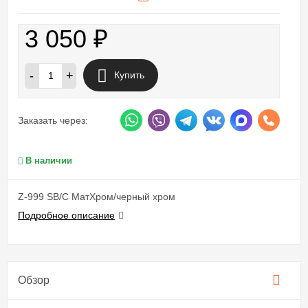
3 050
₽
-
+
Купить
Заказать через:
В наличии
Z-999 SB/C МатХром/черный хром
Подробное описание
Обзор