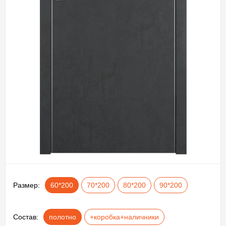
Размер:
60*200
70*200
80*200
90*200
Состав:
полотно
+коробка+наличники