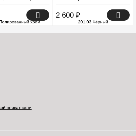
2 600
₽
кой приватности
.