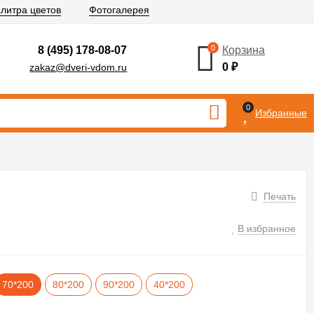
литра цветов
Фотогалерея
0
8 (495) 178-08-07
Корзина
0
₽
zakaz@dveri-vdom.ru
0
Избранные
Печать
В избранное
70*200
80*200
90*200
40*200