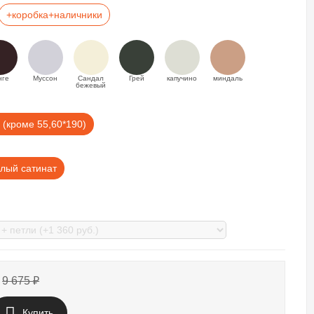
+коробка+наличники
нге
Муссон
Сандал
Грей
капучино
миндаль
бежевый
 (кроме 55,60*190)
лый сатинат
9 675
₽
Купить