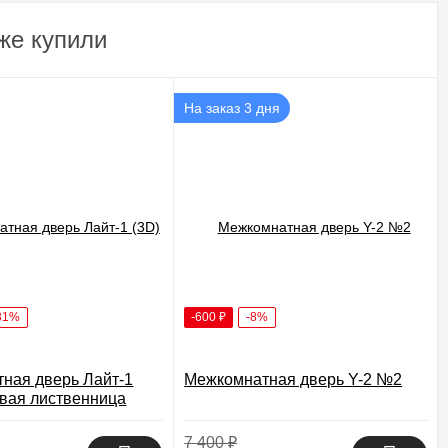
же купили
На заказ 3 дня
31%
-600
₽
-8%
ная дверь Лайт-1
Межкомнатная дверь Y-2 №2
овая лиственница
7 400
₽