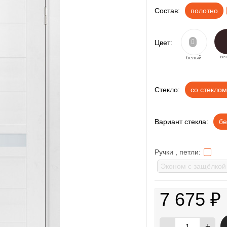
Состав:
полотно
Цвет:
ве
белый
Стекло:
со стеклом
Вариант стекла:
бе
Ручки , петли:
7 675
₽
-
+