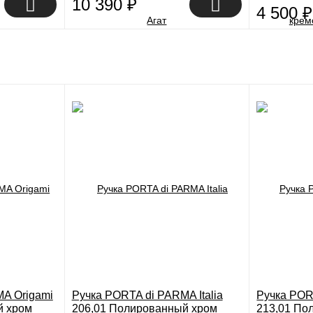
10 390
₽
4 500
₽
A Origami
Ручка PORTA di PARMA Italia
Ручка POR
й хром
206,01 Полированный хром
213,01 По