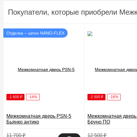
Покупатели, которые приобрели Меж
Отделка – шпон NANO-FLEX
-1 600
₽
-14%
-2 000
₽
-16%
Межкомнатная дверь PSN-5
Межкомнатная дверь 
Бьянко антико
Бруно ПО
11 700
₽
12 500
₽