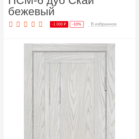
ПСМ-6 дуб Скай
бежевый
В избранное
-1 000
₽
-10%