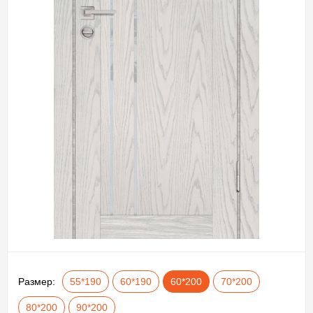
Размер:
55*190
60*190
60*200
70*200
80*200
90*200