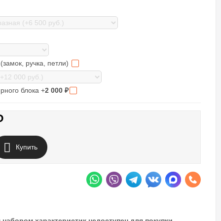
(замок, ручка, петли)
рного блока +
2 000
₽
₽
Купить
 набором характеристик недоступен для покупки