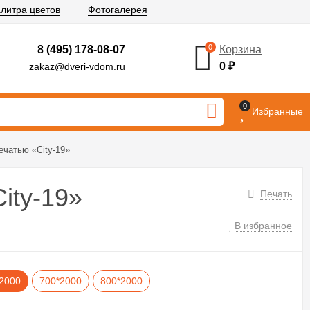
литра цветов
Фотогалерея
0
8 (495) 178-08-07
Корзина
0
₽
zakaz@dveri-vdom.ru
0
Избранные
чатью «City-19»
ity-19»
Печать
В избранное
2000
700*2000
800*2000