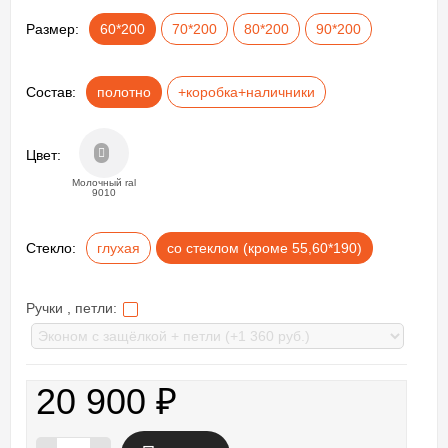
Размер:
60*200
70*200
80*200
90*200
Состав:
полотно
+коробка+наличники
Цвет:
Молочный ral
9010
Стекло:
глухая
со стеклом (кроме 55,60*190)
Ручки , петли:
20 900
₽