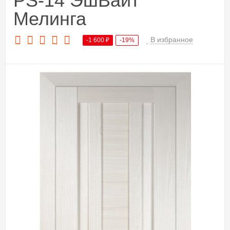
PS-14 ЭшВайт
Мелинга
В избранное
-1 600
₽
-19%