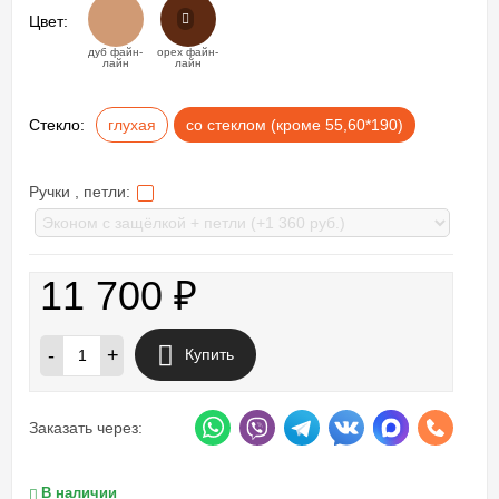
Цвет:
дуб файн-
орех файн-
лайн
лайн
Стекло:
глухая
со стеклом (кроме 55,60*190)
Ручки , петли:
11 700
₽
-
+
Купить
Заказать через:
В наличии