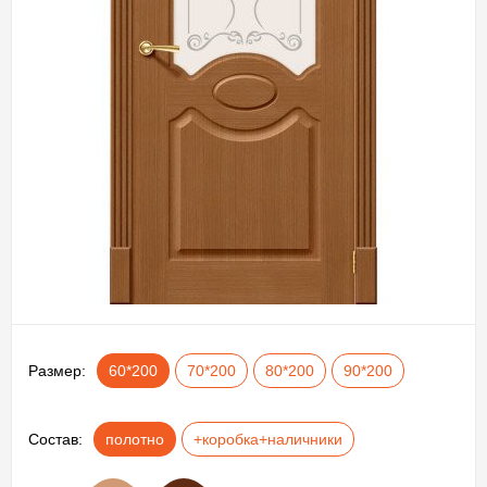
Размер:
60*200
70*200
80*200
90*200
Состав:
полотно
+коробка+наличники