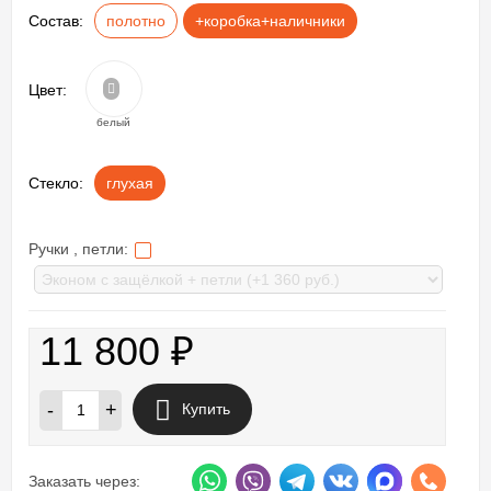
Состав:
полотно
+коробка+наличники
Цвет:
белый
Стекло:
глухая
Ручки , петли:
11 800
₽
-
+
Купить
Заказать через: