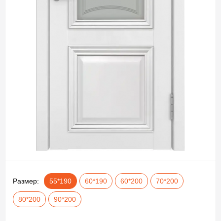
Размер:
55*190
60*190
60*200
70*200
80*200
90*200