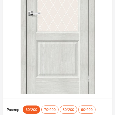
Размер:
60*200
70*200
80*200
90*200