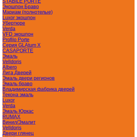
STABILE PORTE
Экошпон Браво
Мариам (полнотелые)
Luxor экошпон
Убертюре
Verda
VFD экошпон
Profilo Porte
Серия GLAtum X
CASAPORTE
Эмаль
Velldoris
Albero
Лига Дверей
Эмаль двери регионов
Эмаль браво
Владимирская фабрика дверей
Текона эмаль
Luxor
Verda
Эмаль Юркас
RUMAX
Винил/Эмалит
Velldoris
Двери глянец