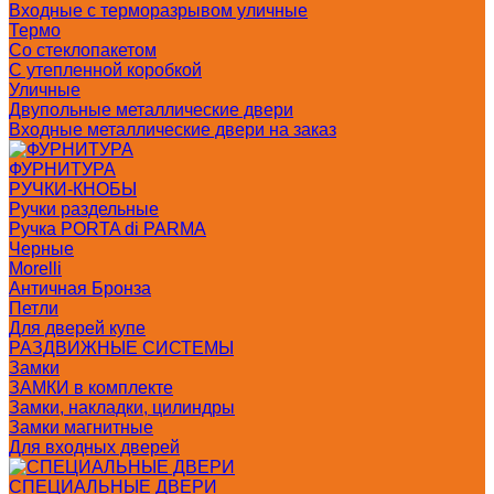
Входные с терморазрывом уличные
Термо
Со стеклопакетом
С утепленной коробкой
Уличные
Двупольные металлические двери
Входные металлические двери на заказ
ФУРНИТУРА
РУЧКИ-КНОБЫ
Ручки раздельные
Ручка PORTA di PARMA
Черные
Morelli
Античная Бронза
Петли
Для дверей купе
РАЗДВИЖНЫЕ СИСТЕМЫ
Замки
ЗАМКИ в комплекте
Замки, накладки, цилиндры
Замки магнитные
Для входных дверей
СПЕЦИАЛЬНЫЕ ДВЕРИ