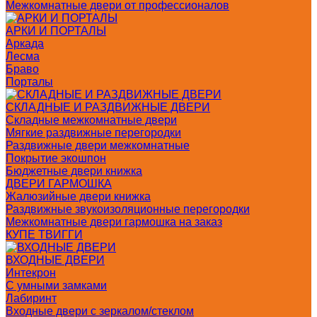
Межкомнатные двери от профессионалов
АРКИ И ПОРТАЛЫ
Аркада
Лесма
Браво
Порталы
СКЛАДНЫЕ И РАЗДВИЖНЫЕ ДВЕРИ
Складные межкомнатные двери
Мягкие раздвижные перегородки
Раздвижные двери межкомнатные
Покрытие экошпон
Бюджетные двери книжка
ДВЕРИ ГАРМОШКА
Жалюзийные двери книжка
Раздвижные звукоизоляционные перегородки
Межкомнатные двери гармошка на заказ
КУПЕ ТВИГГИ
ВХОДНЫЕ ДВЕРИ
Интекрон
С умными замками
Лабиринт
Входные двери с зеркалом/стеклом