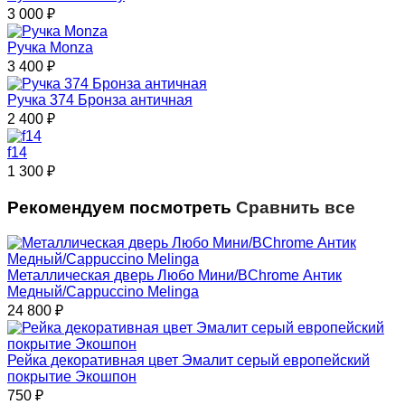
3 000
₽
Ручка Monza
3 400
₽
Ручка 374 Бронза античная
2 400
₽
f14
1 300
₽
Рекомендуем посмотреть
Сравнить все
Металлическая дверь Любо Мини/BChrome Антик
Медный/Cappuccino Melinga
24 800
₽
Рейка декоративная цвет Эмалит серый европейский
покрытие Экошпон
750
₽