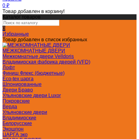
0
₽
Товар добавлен в корзину!
Каталог товаров
0
Избранные
Товар добавлен в список избранных
МЕЖКОМНАТНЫЕ ДВЕРИ
Межкомнатные двери Velldoris
Владимирская фабрика дверей (VFD)
Лофт
Финиш Флекс (бюджетные)
Eco-tex царга
Шпонированные
Двери Браво
Ульяновские двери Luxor
Покровские
Верда
Ульяновские двери
Владимирские
Белорусские
Экошпон
ЦАРГА эко