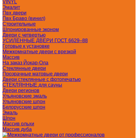
VINYL
Эмалит
Пвх двери
Пвх Браво (винил)
Строительные
Шпонированные эконом
Двери с четвертью
УСИЛЕННЫЕ ДВЕРИ ГОСТ 6629–88
Готовые к установке
Межкомнатные двери с врезкой
Массив
На заказ Йокар-Ола
Стеклянные двери
Прозрачные матовые двери
Двери стеклянные с фотопечатью
СТЕКЛЯННЫЕ для сауны
Двери регионов
Ульяновские эмаль
Ульяновские шпон
Белорусские шпон
Эмаль
Шпон
Массив ольхи
Массив дуба