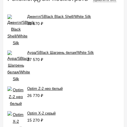
Джентл/SBlack Black Shell/White Silk
32 670
₽
Аура/SBlack Шагрень белая/White Silk
27 570
₽
Optim Z-2 нео белый
26 770
₽
Optim X-2 серый
15 270
₽