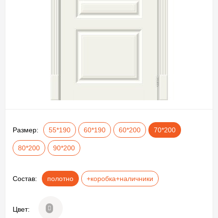
Размер:
55*190
60*190
60*200
70*200
80*200
90*200
Состав:
полотно
+коробка+наличники
Цвет: