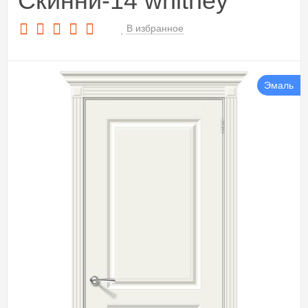
Скинни-14 whitney
В избранное
Эмаль