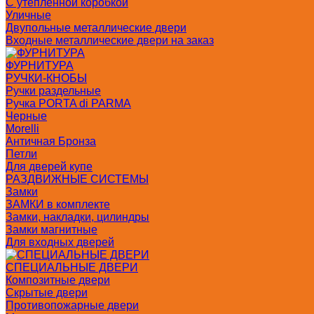
С утепленной коробкой
Уличные
Двупольные металлические двери
Входные металлические двери на заказ
ФУРНИТУРА
РУЧКИ-КНОБЫ
Ручки раздельные
Ручка PORTA di PARMA
Черные
Morelli
Античная Бронза
Петли
Для дверей купе
РАЗДВИЖНЫЕ СИСТЕМЫ
Замки
ЗАМКИ в комплекте
Замки, накладки, цилиндры
Замки магнитные
Для входных дверей
СПЕЦИАЛЬНЫЕ ДВЕРИ
Композитные двери
Скрытые двери
Противопожарные двери