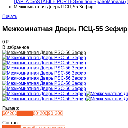
ЦАРГА эко
STABILE PORTE
Экошпон Браво
Мариам (
Межкомнатная Дверь ПСЦ-55 Зефир
Печать
Межкомнатная Дверь ПСЦ-55 Зефир
0
₽
В избранное
Размер:
60*200
70*200
80*200
90*200
Состав:
полотно
+коробка+наличники