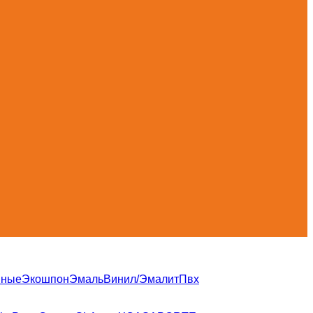
нные
Экошпон
Эмаль
Винил/Эмалит
Пвх