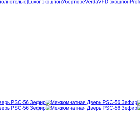
полнотелые)
Luxor экошпон
Убертюре
Verda
VFD экошпон
Prof