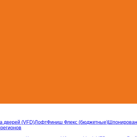
а дверей (VFD)
Лофт
Финиш Флекс (бюджетные)
Шпонирова
 регионов