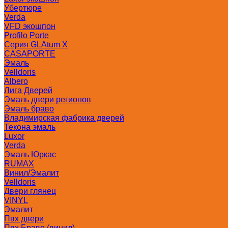
Убертюре
Verda
VFD экошпон
Profilo Porte
Серия GLAtum X
CASAPORTE
Эмаль
Velldoris
Albero
Лига Дверей
Эмаль двери регионов
Эмаль браво
Владимирская фабрика дверей
Текона эмаль
Luxor
Verda
Эмаль Юркас
RUMAX
Винил/Эмалит
Velldoris
Двери глянец
VINYL
Эмалит
Пвх двери
Пвх Браво (винил)