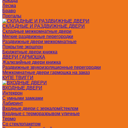
Аркада
Лесма
Браво
Порталы
СКЛАДНЫЕ И РАЗДВИЖНЫЕ ДВЕРИ
Складные межкомнатные двери
Мягкие раздвижные перегородки
Раздвижные двери межкомнатные
Покрытие экошпон
Бюджетные двери книжка
ДВЕРИ ГАРМОШКА
Жалюзийные двери книжка
Раздвижные звукоизоляционные перегородки
Межкомнатные двери гармошка на заказ
КУПЕ ТВИГГИ
ВХОДНЫЕ ДВЕРИ
Интекрон
С умными замками
Лабиринт
Входные двери с зеркалом/стеклом
Входные с терморазрывом уличные
Термо
Со стеклопакетом