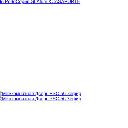
ilo Porte
Серия GLAtum X
CASAPORTE