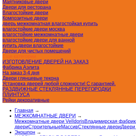
Маятниковые двери
Двери для ресторана
Влагостойкие двери
Композитные двери
дверь межкомнатная влагостойкая купить
влагостойкие двери москва
влагостойкие межкомнатные двери
влагостойкие двери для ванной
купить двери влагостойкие
Двери для чистых помещений
Еще категории
ИЗГОТОВЛЕНИЕ ДВЕРЕЙ НА ЗАКАЗ
Фабрика Аэлита
На заказ 3-4 дня
Двери глянцевые текона
Установка дверей любой сложности! С гарантией.
РАЗДВИЖНЫЕ СТЕКЛЯННЫЕ ПЕРЕГОРОДКИ
ПЛИНТУСА
Рейки декоративные
Главная
→
МЕЖКОМНАТНЫЕ ДВЕРИ
→
Межкомнатные двери Velldoris
Владимирская фабрик
двери
Строительные
Массив
Стеклянные двери
Двери
Экошпон
→