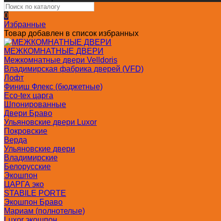
0
Избранные
Товар добавлен в список избранных
МЕЖКОМНАТНЫЕ ДВЕРИ
Межкомнатные двери Velldoris
Владимирская фабрика дверей (VFD)
Лофт
Финиш Флекс (бюджетные)
Eco-tex царга
Шпонированные
Двери Браво
Ульяновские двери Luxor
Покровские
Верда
Ульяновские двери
Владимирские
Белорусские
Экошпон
ЦАРГА эко
STABILE PORTE
Экошпон Браво
Мариам (полнотелые)
Luxor экошпон