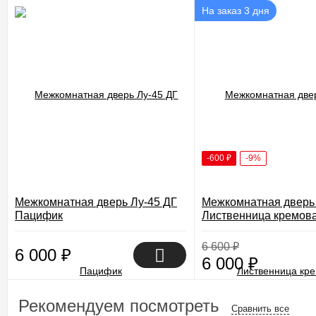
На заказ 3 дня
-600
₽
-9%
Межкомнатная дверь Лу-45 ДГ
Межкомнатная дверь
Пацифик
Лиственница кремов
6 600
₽
6 000
₽
6 000
₽
Рекомендуем посмотреть
Сравнить все