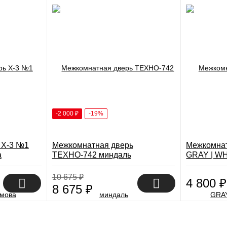
-2 000
₽
-19%
 X-3 №1
Межкомнатная дверь
Межкомнат
а
ТЕХНО-742 миндаль
GRAY | W
10 675
₽
4 800
₽
8 675
₽