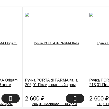
A Origami
Ручка PORTA di PARMA Italia
Ручка POR
й хром
206,01 Полированный хром
213,01 По
2 600
₽
2 600
₽