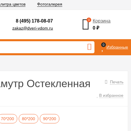
литра цветов
Фотогалерея
0
8 (495) 178-08-07
Корзина
0
₽
zakaz@dveri-vdom.ru
0
Избранные
мутр Остекленная
Печать
В избранное
70*200
80*200
90*200