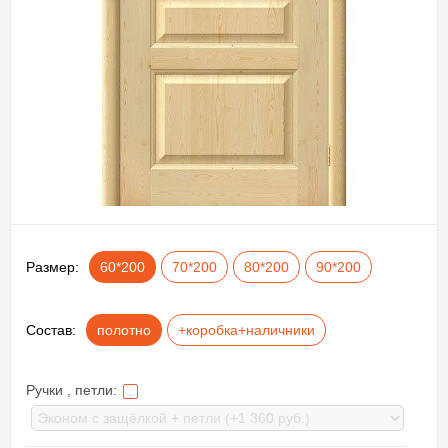
Размер:
60*200
70*200
80*200
90*200
Состав:
полотно
+коробка+наличники
Ручки , петли: